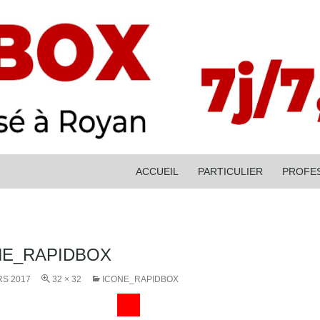
ALLER AU CONTENU
ACCUEIL
PARTICULIER
PROFE
NE_RAPIDBOX
RS 2017
32 × 32
ICONE_RAPIDBOX