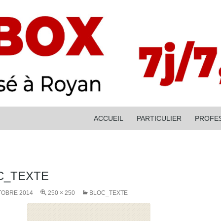
ALLER AU CONTENU
ACCUEIL
PARTICULIER
PROFE
C_TEXTE
TOBRE 2014
250 × 250
BLOC_TEXTE